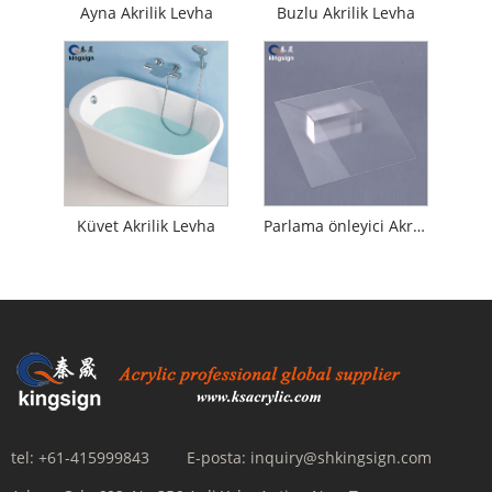
Ayna Akrilik Levha
Buzlu Akrilik Levha
Küvet Akrilik Levha
Parlama önleyici Akrilik Levha
tel:
+61-415999843
E-posta:
inquiry@shkingsign.com