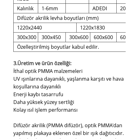
Kalınlık
1-6mm
ADEDI
200kg
Difüzör akrilik levha boyutları (mm)
1220x2440
1220x1830
300x300
300x450
300x600
600x600
600x12
Özelleştirilmiş boyutlar kabul edilir.
3.Üretim ve ürün özelliği:
İthal optik PMMA malzemeleri
UV ışınlarına dayanıklı, yaşlanma karşıtı ve hava
koşullarına dayanıklı
Enerji kaybı tasarrufu
Daha yüksek yüzey sertliği
Kolay ısıl işlem performansı
Difüzör akrilik (PMMA difüzör), optik PMMA'dan
yapılmış plakaya eklenen özel bir ışık dağıtıcıdır.