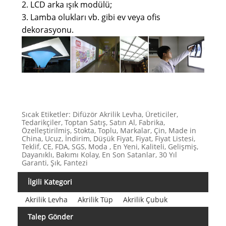
2. LCD arka ışık modülü;
3. Lamba olukları vb. gibi ev veya ofis
dekorasyonu.
Sıcak Etiketler: Difüzör Akrilik Levha, Üreticiler,
Tedarikçiler, Toptan Satış, Satın Al, Fabrika,
Özelleştirilmiş, Stokta, Toplu, Markalar, Çin, Made in
China, Ucuz, İndirim, Düşük Fiyat, Fiyat, Fiyat Listesi,
Teklif, CE, FDA, SGS, Moda , En Yeni, Kaliteli, Gelişmiş,
Dayanıklı, Bakımı Kolay, En Son Satanlar, 30 Yıl
Garanti, Şık, Fantezi
İlgili Kategori
Akrilik Levha
Akrilik Tüp
Akrilik Çubuk
Talep Gönder