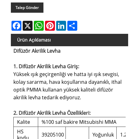
Talep Gönder
Facebook
X
WhatsApp
Pinterest
LinkedIn
Share
Ürün Açıklaması
Difüzör Akrilik Levha
1. Difüzör Akrilik Levha Giriş:
Yüksek ışık geçirgenliği ve hatta iyi ışık sevgisi,
kolay sararma, hava koşullarına dayanıklı, ithal
optik PMMA kullanan yüksek kaliteli difüzör
akrilik levha tedarik ediyoruz.
2. Difüzör Akrilik Levha Özellikleri:
Kalite
%100 saf bakire Mitsubishi MMA
HS
39205100
Yoğunluk
1.2g/cm
kodu