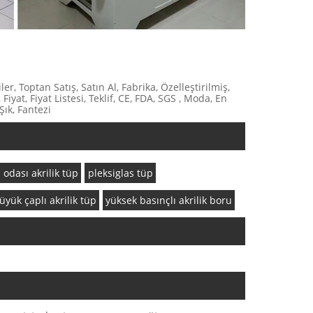
ler, Toptan Satış, Satın Al, Fabrika, Özelleştirilmiş,
iyat, Fiyat Listesi, Teklif, CE, FDA, SGS , Moda, En
Şık, Fantezi
 odası akrilik tüp
pleksiglas tüp
üyük çaplı akrilik tüp
yüksek basınçlı akrilik boru