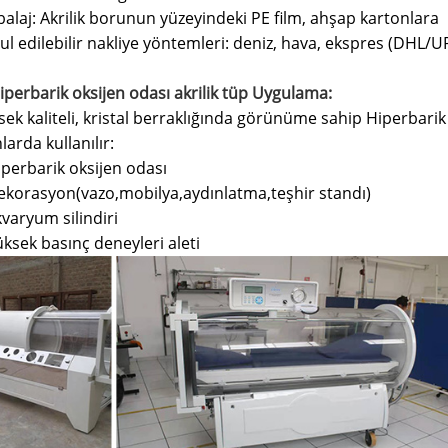
alaj: Akrilik borunun yüzeyindeki PE film, ahşap kartonlara
ul edilebilir nakliye yöntemleri: deniz, hava, ekspres (DHL/U
Hiperbarik oksijen odası akrilik tüp Uygulama:
sek kaliteli, kristal berraklığında görünüme sahip Hiperbarik
larda kullanılır:
iperbarik oksijen odası
ekorasyon(vazo,mobilya,aydınlatma,teşhir standı)
varyum silindiri
ksek basınç deneyleri aleti