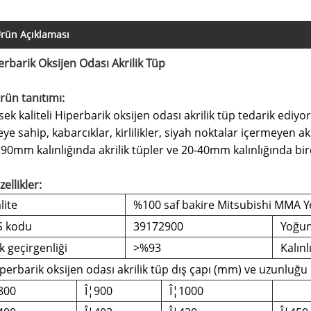
rün Açıklaması
erbarik Oksijen Odası Akrilik Tüp
rün tanıtımı:
ek kaliteli Hiperbarik oksijen odası akrilik tüp tedarik ediyo
ye sahip, kabarcıklar, kirlilikler, siyah noktalar içermeyen a
 90mm kalınlığında akrilik tüpler ve 20-40mm kalınlığında bir
zellikler:
lite
%100 saf bakire Mitsubishi MMA Y
S kodu
39172900
Yoğun
ık geçirgenliği
>%93
Kalınl
perbarik oksijen odası akrilik tüp dış çapı (mm) ve uzunluğu
800
Î¦900
Î¦1000