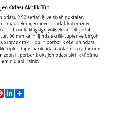
jen Odası Akrilik Tüp
 odası, %92 şeffaflığı ve siyah noktalar,
ancı maddeler içermeyen parlak katı yüzeyi
apında ünlü kingsign yüksek kaliteli şeffaf
tür. 90 mm kalınlığında akrilik tüpler ve birçok
ve ihraç ettik. Tıbbi hiperbarik oksijen odası
rilik tüpler, hiperbarik oda alanlarında iyi bir üne
mızdan Hiperbarik oksijen odası akrilik tüpünü
 emin olabilirsiniz.
atsApp
Pinterest
LinkedIn
Share