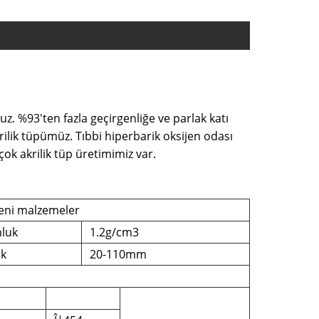
ruz. %93'ten fazla geçirgenliğe ve parlak katı
krilik tüpümüz. Tıbbi hiperbarik oksijen odası
çok akrilik tüp üretimimiz var.
eni malzemeler
luk
1.2g/cm3
ık
20-110mm