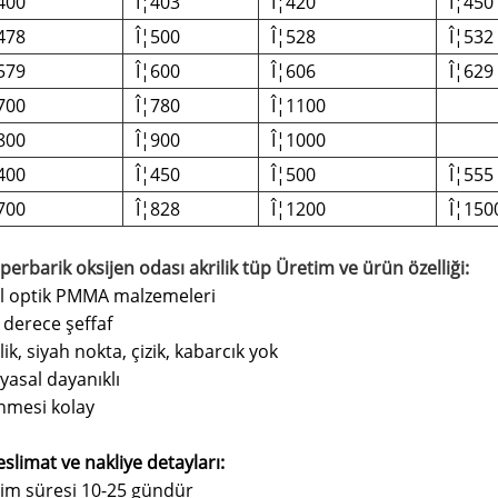
400
Î¦403
Î¦420
Î¦450
478
Î¦500
Î¦528
Î¦532
579
Î¦600
Î¦606
Î¦629
700
Î¦780
Î¦1100
800
Î¦900
Î¦1000
400
Î¦450
Î¦500
Î¦555
700
Î¦828
Î¦1200
Î¦150
perbarik oksijen odası akrilik tüp Üretim ve ürün özelliği:
al optik PMMA malzemeleri
 derece şeffaf
ilik, siyah nokta, çizik, kabarcık yok
yasal dayanıklı
enmesi kolay
eslimat ve nakliye detayları
:
lim süresi 10-25 gündür