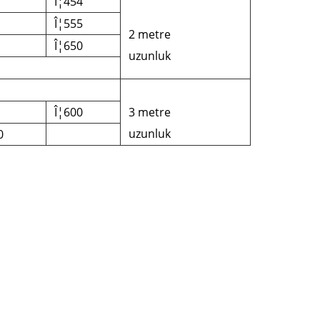
Î¦454
Î¦555
2 metre
Î¦650
uzunluk
Î¦600
3 metre
uzunluk
0