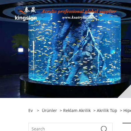
Ev
>
Ürünler
>
Reklam Akrilik
>
Akrilik Tüp
> Hipe