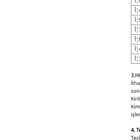
Î¦
Î¦
Î¦
Î¦
Î¦
Î¦
Î¦
3.Hi
İth
son
Kirl
Kim
işl
4. T
Tes