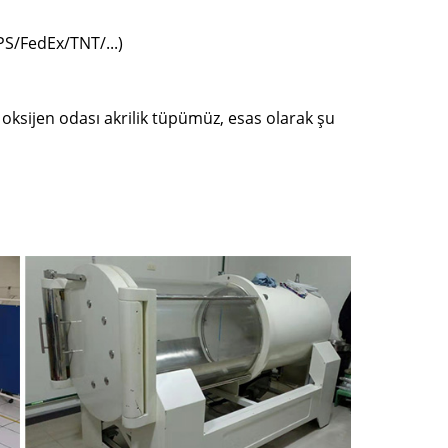
PS/FedEx/TNT/...)
 oksijen odası akrilik tüpümüz, esas olarak şu