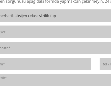
fen sorgunuzu aşağıdaki formda yapmaktan çekinmeyin. 24 sa