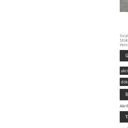
Sıca
Stok
Yeni
Ü
akri
dök
İ
Akri
T