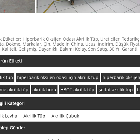
k Etiketler: Hiperbarik Oksijen Odası Akrilik Tüp, Üreticiler, Tedarikçi
ta, Dökme, Markalar, Çin, Made in China, Ucuz, İndirim, Düşük Fiyat, F
, Kaliteli, Gelişmiş, Dayanıklı, Bakımı Kolay, Son Satış, 30 Yıl Garanti, 
rün Etiketi
lik tüp
hiperbarik oksijen odası için akrilik tüp
hiperbarik oksijen
me akrilik tüp
akrilik boru
HBOT akrilik tüp
şeffaf akrilik tüp
b
lgili Kategori
lik Levha
Akrilik Tüp
Akrilik Çubuk
alep Gönder