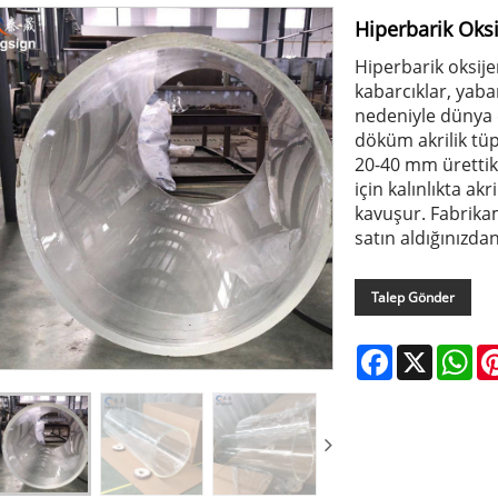
Hiperbarik Oksi
Hiperbarik oksijen
kabarcıklar, yab
nedeniyle dünya ç
döküm akrilik tüp
20-40 mm ürettik 
için kalınlıkta ak
kavuşur. Fabrika
satın aldığınızdan
Talep Gönder
Facebook
X
Wh