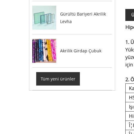
Gürültü Bariyeri Akrilik
Ü
Levha
Hip
1. Ü
Yüks
Akrilik Girdap Çubuk
yüze
için
Tüm yeni ürünler
2. Ö
Ka
H
Iş
Hi
Î¦