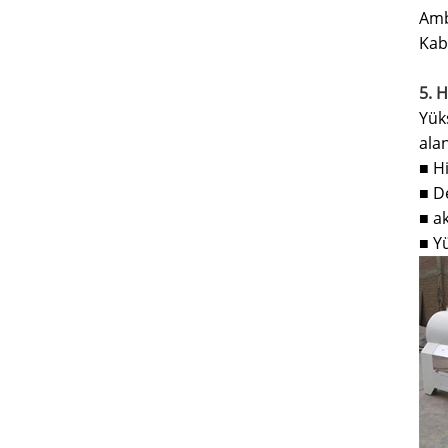
Amb
Kab
5. 
Yük
alan
H
■
D
■
ak
■
Yü
■