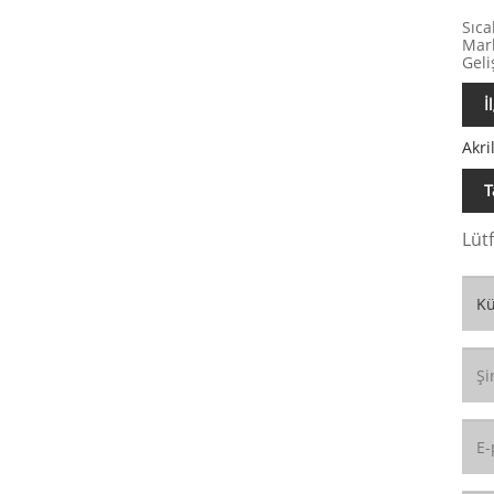
Sıca
Mark
Geli
İ
Akri
T
Lüt