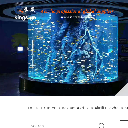
Ev
>
Ürünler
>
Reklam Akrilik
>
Akrilik Levha
> Kü