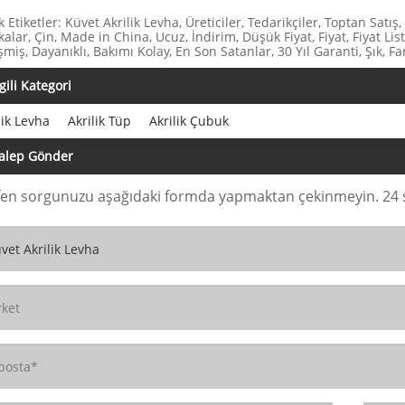
k Etiketler: Küvet Akrilik Levha, Üreticiler, Tedarikçiler, Toptan Satış, 
alar, Çin, Made in China, Ucuz, İndirim, Düşük Fiyat, Fiyat, Fiyat Liste
şmiş, Dayanıklı, Bakımı Kolay, En Son Satanlar, 30 Yıl Garanti, Şık, Fa
lgili Kategori
lik Levha
Akrilik Tüp
Akrilik Çubuk
alep Gönder
fen sorgunuzu aşağıdaki formda yapmaktan çekinmeyin. 24 sa