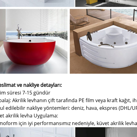
eslimat ve nakliye detayları
:
lim süresi 7-15 gündür
laj: Akrilik levhanın çift tarafında PE film veya kraft kağıt, 
ul edilebilir nakliye yöntemleri: deniz, hava, ekspres (DHL/U
et akrilik levha Uygulama:
oform için iyi performansımız nedeniyle, küvet akrilik levhal