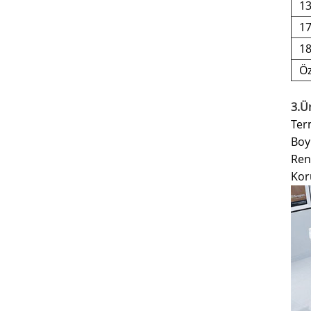
1
1
1
Öz
3.Ü
Ter
Boyu
Renk
Koru