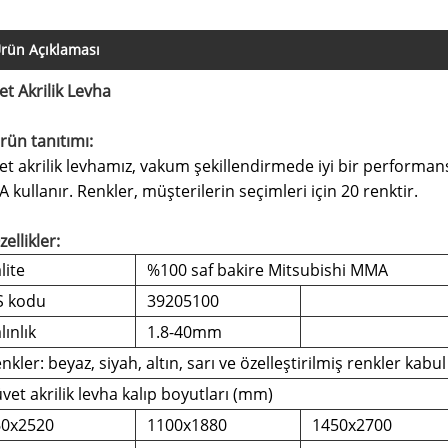
rün Açıklaması
et Akrilik Levha
rün tanıtımı:
et akrilik levhamız, vakum şekillendirmede iyi bir performans
kullanır. Renkler, müşterilerin seçimleri için 20 renktir.
zellikler:
lite
%100 saf bakire Mitsubishi MMA
S kodu
39205100
lınlık
1.8-40mm
nkler: beyaz, siyah, altın, sarı ve özelleştirilmiş renkler kabul 
vet akrilik levha kalıp boyutları (mm)
60x2520
1100x1880
1450x2700