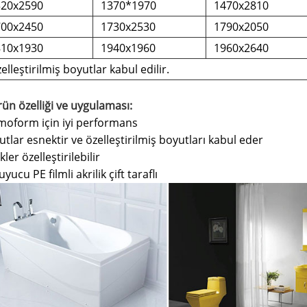
320x2590
1370*1970
1470x2810
700x2450
1730x2530
1790x2050
810x1930
1940x1960
1960x2640
elleştirilmiş boyutlar kabul edilir.
rün özelliği ve uygulaması:
moform için iyi performans
tlar esnektir ve özelleştirilmiş boyutları kabul eder
ler özelleştirilebilir
yucu PE filmli akrilik çift taraflı