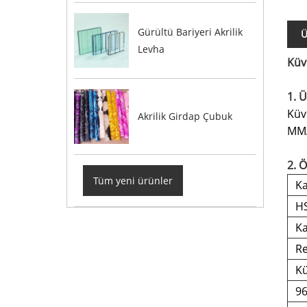
Gürültü Bariyeri Akrilik
Ü
Levha
Küv
1. Ü
Küv
Akrilik Girdap Çubuk
MMA 
2. Ö
Tüm yeni ürünler
Ka
H
Ka
Re
Kü
9