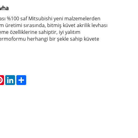
evha
hası %100 saf Mitsubishi yeni malzemelerden
m üretimi sırasında, bitmiş küvet akrilik levhası
me özelliklerine sahiptir, iyi yalıtım
termoformu herhangi bir şekle sahip küvete
atsApp
Pinterest
LinkedIn
Share