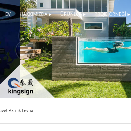
EV
HAKKIMIZDA
ÜRÜNLER
PROJE ÖRNEĞI
vet Akrilik Levha