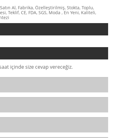
Satın Al, Fabrika, Özelleştirilmiş, Stokta, Toplu,
si, Teklif, CE, FDA, SGS, Moda , En Yeni, Kaliteli,
ntezi
at içinde size cevap vereceğiz.