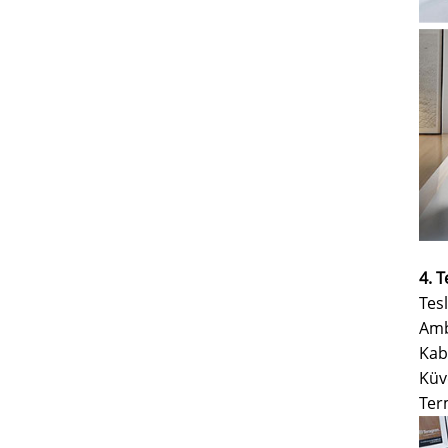
4. T
Tes
Amba
Kab
Küv
Term