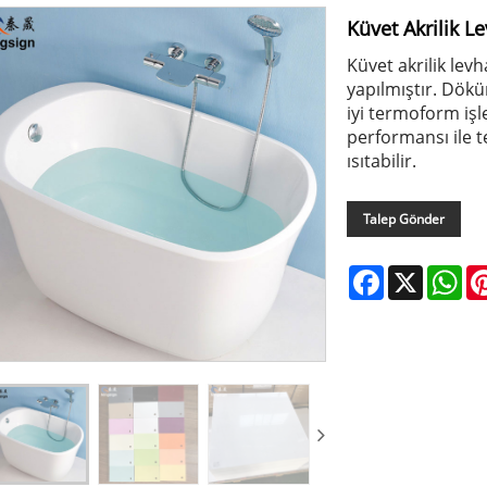
Küvet Akrilik L
Küvet akrilik lev
yapılmıştır. Dökü
iyi termoform işle
performansı ile 
ısıtabilir.
Talep Gönder
Facebook
X
Wh