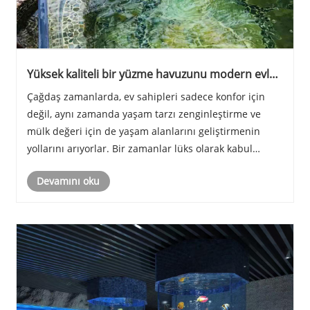
Yüksek kaliteli bir yüzme havuzunu modern evler
için gerekli kılan nedir?
Çağdaş zamanlarda, ev sahipleri sadece konfor için
değil, aynı zamanda yaşam tarzı zenginleştirme ve
mülk değeri için de yaşam alanlarını geliştirmenin
yollarını arıyorlar. Bir zamanlar lüks olarak kabul
edilen bir yüzme havuzu, yüzmek için bir yerden çok
Devamını oku
daha fazlasını sunan arzu edilen bir özelliğ......