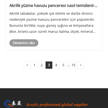
Akrilik yüzme havuzu penceresi nasıl temizlenir
ve korunur
Akrilik tabakalar, yüksek ışık iletimi ve darbe direnci
nedeniyle yüzme havuzu pencereleri için popülerdir.
Bununla birlikte, suya, güneş ışığına ve kimyasallara
(klor, brom) uzun süreli maruz kalma, ölçek, mineral
birikintileri, algler, yağlar ve kimyasal kalıntıların yüzey
Devamını oku
birikmesine neden olabil......
<
1
2
3
4
5
...
15
>