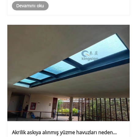
Devamını oku
şeffaf bir plastiktir. Yüksek ışık ge......
Akrilik askıya alınmış yüzme havuzları neden