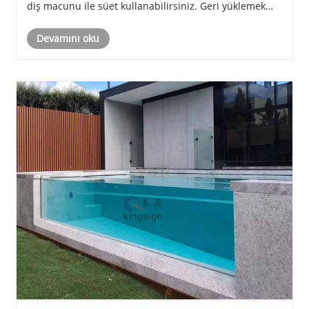
diş macunu ile süet kullanabilirsiniz. Geri yüklemek
için sadece birkaç kez silmeniz gerekir. 2. Daha derin
Devamını oku
bir çizikse: 1） İnc......