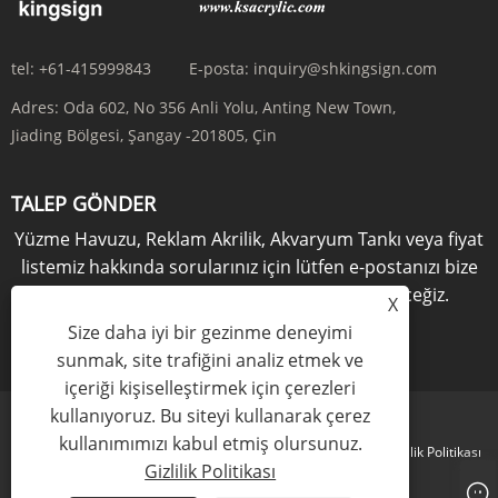
tel:
+61-415999843
E-posta:
inquiry@shkingsign.com
Adres:
Oda 602, No 356 Anli Yolu, Anting New Town,
Jiading Bölgesi, Şangay -201805, Çin
TALEP GÖNDER
Yüzme Havuzu, Reklam Akrilik, Akvaryum Tankı veya fiyat
listemiz hakkında sorularınız için lütfen e-postanızı bize
bırakın, 24 saat içinde sizinle iletişime geçeceğiz.
X
Size daha iyi bir gezinme deneyimi
ŞİMDİ SORUŞTUR
sunmak, site trafiğini analiz etmek ve
içeriği kişiselleştirmek için çerezleri
kullanıyoruz. Bu siteyi kullanarak çerez
kullanımımızı kabul etmiş olursunuz.
Links
Sitemap
RSS
XML
Gizlilik Politikası
Gizlilik Politikası