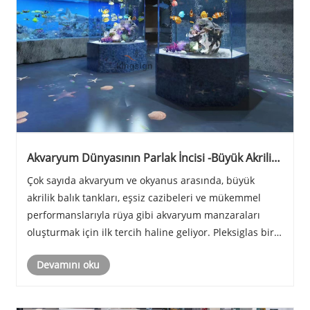
Akvaryum Dünyasının Parlak İncisi -Büyük Akrilik
Balık Tankı
Çok sayıda akvaryum ve okyanus arasında, büyük
akrilik balık tankları, eşsiz cazibeleri ve mükemmel
performanslarıyla rüya gibi akvaryum manzaraları
oluşturmak için ilk tercih haline geliyor. Pleksiglas bir
malzeme olan akrilik, bize bir dizi avantajla benzersiz
Devamını oku
bir sualtı dünyası sunar.