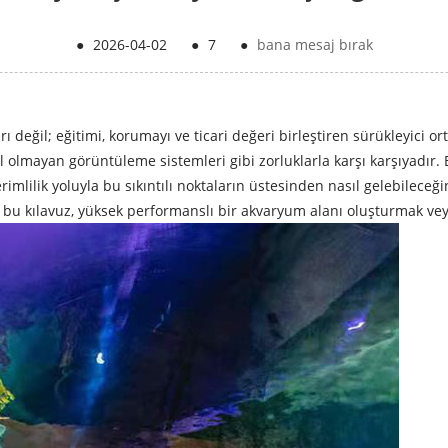
●
2026-04-02
●
7
●
bana mesaj bırak
ı değil; eğitimi, korumayı ve ticari değeri birleştiren sürükleyici 
cel olmayan görüntüleme sistemleri gibi zorluklarla karşı karşıyadı
rimlilik yoluyla bu sıkıntılı noktaların üstesinden nasıl gelebilece
 kılavuz, yüksek performanslı bir akvaryum alanı oluşturmak veya g