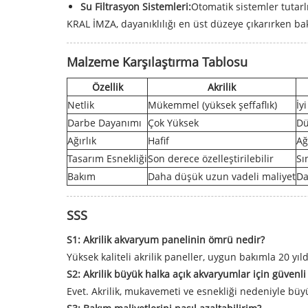
Su Filtrasyon Sistemleri:
Otomatik sistemler tutarlılı
KRAL İMZA, dayanıklılığı en üst düzeye çıkarırken bak
Malzeme Karşılaştırma Tablosu
Özellik
Akrilik
Netlik
Mükemmel (yüksek şeffaflık)
İyi
Darbe Dayanımı
Çok Yüksek
Dü
Ağırlık
Hafif
Ağ
Tasarım Esnekliği
Son derece özelleştirilebilir
Sın
Bakım
Daha düşük uzun vadeli maliyet
Da
SSS
S1: Akrilik akvaryum panelinin ömrü nedir?
Yüksek kaliteli akrilik paneller, uygun bakımla 20 yıl
S2: Akrilik büyük halka açık akvaryumlar için güvenli
Evet. Akrilik, mukavemeti ve esnekliği nedeniyle büy