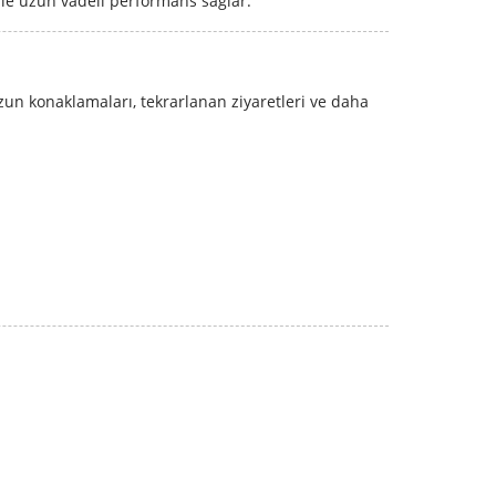
bile uzun vadeli performans sağlar.
uzun konaklamaları, tekrarlanan ziyaretleri ve daha