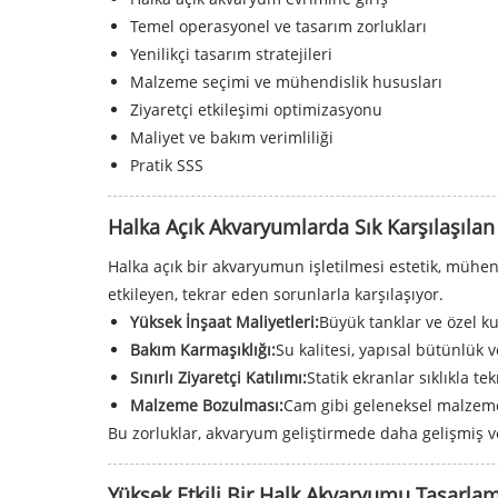
Temel operasyonel ve tasarım zorlukları
Yenilikçi tasarım stratejileri
Malzeme seçimi ve mühendislik hususları
Ziyaretçi etkileşimi optimizasyonu
Maliyet ve bakım verimliliği
Pratik SSS
Halka Açık Akvaryumlarda Sık Karşılaşılan
Halka açık bir akvaryumun işletilmesi estetik, mühend
etkileyen, tekrar eden sorunlarla karşılaşıyor.
Yüksek İnşaat Maliyetleri:
Büyük tanklar ve özel k
Bakım Karmaşıklığı:
Su kalitesi, yapısal bütünlük v
Sınırlı Ziyaretçi Katılımı:
Statik ekranlar sıklıkla te
Malzeme Bozulması:
Cam gibi geleneksel malzemele
Bu zorluklar, akvaryum geliştirmede daha gelişmiş ve s
Yüksek Etkili Bir Halk Akvaryumu Tasarla