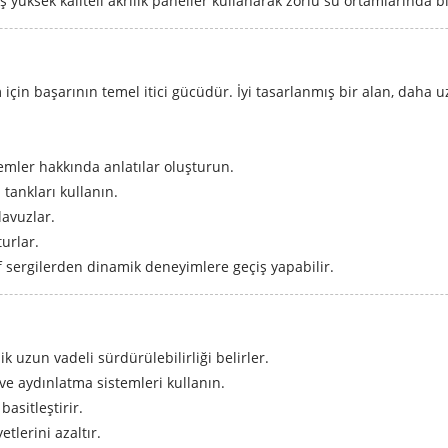
ş yüksek kaliteli akrilik paneller kullanarak zorlu su ortamlarında 
için başarının temel itici gücüdür. İyi tasarlanmış bir alan, daha 
emler hakkında anlatılar oluşturun.
 tankları kullanın.
ılavuzlar.
turlar.
 sergilerden dinamik deneyimlere geçiş yapabilir.
 uzun vadeli sürdürülebilirliği belirler.
ve aydınlatma sistemleri kullanın.
asitleştirir.
tlerini azaltır.