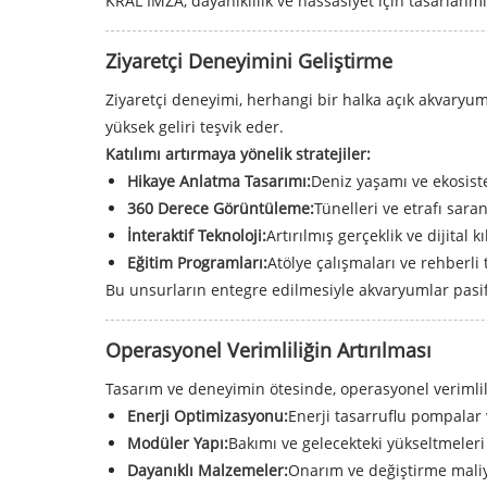
KRAL İMZA, dayanıklılık ve hassasiyet için tasarlanmı
Ziyaretçi Deneyimini Geliştirme
Ziyaretçi deneyimi, herhangi bir halka açık akvaryum 
yüksek geliri teşvik eder.
Katılımı artırmaya yönelik stratejiler:
Hikaye Anlatma Tasarımı:
Deniz yaşamı ve ekosist
360 Derece Görüntüleme:
Tünelleri ve etrafı saran
İnteraktif Teknoloji:
Artırılmış gerçeklik ve dijital k
Eğitim Programları:
Atölye çalışmaları ve rehberli 
Bu unsurların entegre edilmesiyle akvaryumlar pasif
Operasyonel Verimliliğin Artırılması
Tasarım ve deneyimin ötesinde, operasyonel verimlilik
Enerji Optimizasyonu:
Enerji tasarruflu pompalar 
Modüler Yapı:
Bakımı ve gelecekteki yükseltmeleri b
Dayanıklı Malzemeler:
Onarım ve değiştirme maliye