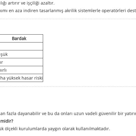
ğı artırır ve işçiliği azaltır.
ımı en aza indiren tasarlanmış akrilik sistemlerle operatörleri dest
Bardak
şük
ır
ırlı
ha yüksek hasar riski
dan fazla dayanabilir ve bu da onları uzun vadeli güvenilir bir yatırı
 midir?
ük ölçekli kurulumlarda yaygın olarak kullanılmaktadır.