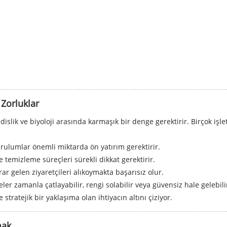
 Zorluklar
islik ve biyoloji arasında karmaşık bir denge gerektirir. Birçok işl
urulumlar önemli miktarda ön yatırım gerektirir.
e temizleme süreçleri sürekli dikkat gerektirir.
krar gelen ziyaretçileri alıkoymakta başarısız olur.
r zamanla çatlayabilir, rengi solabilir veya güvensiz hale gelebili
tratejik bir yaklaşıma olan ihtiyacın altını çiziyor.
mak