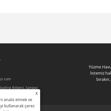
Yüzme Havuz
listemiz ha
gn.com
bırakın,
Jiading Bölgesi, Şangay
X
ni analiz etmek ve
teyi kullanarak çerez