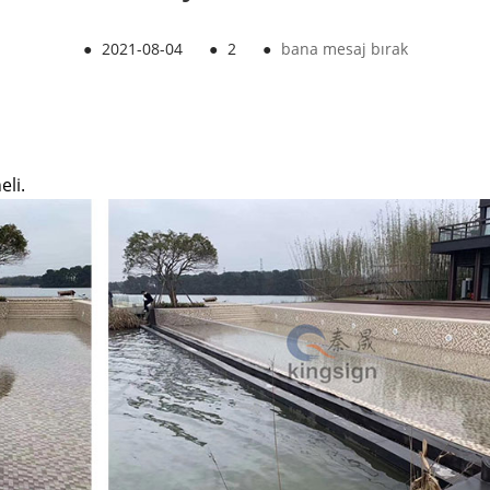
●
2021-08-04
●
2
●
bana mesaj bırak
eli.