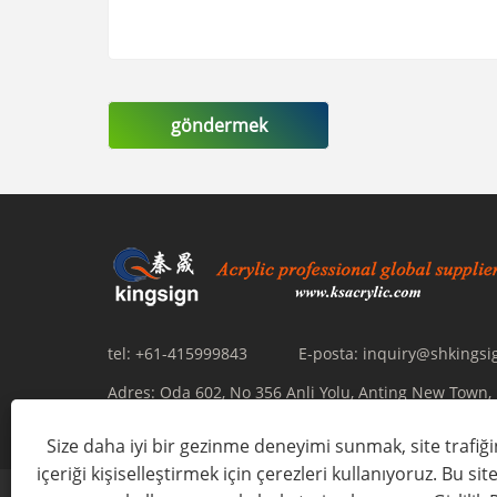
göndermek
tel:
+61-415999843
E-posta:
inquiry@shkingsi
Adres:
Oda 602, No 356 Anli Yolu, Anting New Town, 
-201805, Çin
Size daha iyi bir gezinme deneyimi sunmak, site trafiği
içeriği kişiselleştirmek için çerezleri kullanıyoruz. Bu si