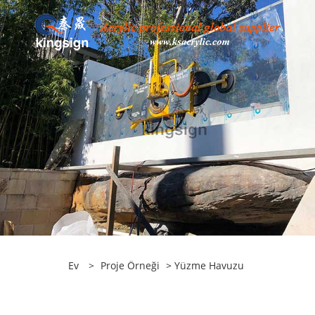
Ev
>
Proje Örneği
>
Yüzme Havuzu