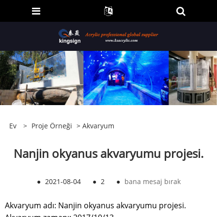
Ev
>
Proje Örneği
>
Akvaryum
Nanjin okyanus akvaryumu projesi.
●
2021-08-04
●
2
●
bana mesaj bırak
Akvaryum adı: Nanjin okyanus akvaryumu projesi.