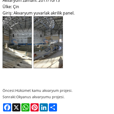
Akvaryum zamanı: 2017/10/13
Ülke: Çin
Giriş: Akvaryum yuvarlak akrilik panel.
Öncesi:
Hükümet kamu akvaryum projesi.
Sonraki:
Okyanus akvaryumu projesi.
Facebook
X
WhatsApp
Pinterest
LinkedIn
Share