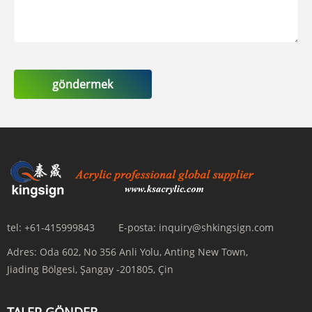
göndermek
tel:
+61-415999843
E-posta:
inquiry@shkingsign.com
Adres:
Oda 602, No 356 Anli Yolu, Anting New Town,
Jiading Bölgesi, Şangay -201805, Çin