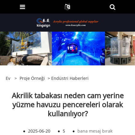
Ev
>
Proje Örneği
>
Endüstri Haberleri
Akrilik tabakası neden cam yerine
yüzme havuzu pencereleri olarak
kullanılıyor?
●
2025-06-20
●
5
●
bana mesaj bırak