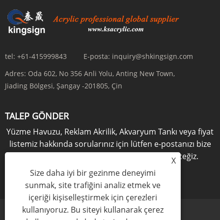
tel:
+61-415999843
E-posta:
inquiry@shkingsign.com
Adres:
Oda 602, No 356 Anli Yolu, Anting New Town,
Jiading Bölgesi, Şangay -201805, Çin
TALEP GÖNDER
Yüzme Havuzu, Reklam Akrilik, Akvaryum Tankı veya fiyat
listemiz hakkında sorularınız için lütfen e-postanızı bize
bırakın, 24 saat içinde sizinle iletişime geçeceğiz.
X
Size daha iyi bir gezinme deneyimi
ŞİMDİ SORUŞTUR
sunmak, site trafiğini analiz etmek ve
içeriği kişiselleştirmek için çerezleri
kullanıyoruz. Bu siteyi kullanarak çerez