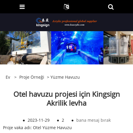
Ev
>
Proje Örneği
>
Yüzme Havuzu
Otel havuzu projesi için Kingsign
Akrilik levha
●
2023-11-29
●
2
●
bana mesaj bırak
Proje vaka adı: Otel Yüzme Havuzu