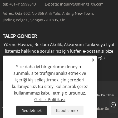
tel:
+61-415999843
E-posta:
inquiry@shkingsign.com
Adres:
Oda 602, No 356 Anli Yolu, Anting New Town,
Jiading Bölgesi, Şangay -201805, Çin
TALEP GÖNDER
Yüzme Havuzu, Reklam Akrilik, Akvaryum Tankı veya fiyat
listemiz hakkında sorularınız için lütfen e-postanızı bize
bırakın, 24 saat içinde sizinle iletişime geçeceğiz.
X
Size daha iyi bir gezinme deneyimi
ŞİMDİ SORUŞTUR
sunmak, site trafiğini analiz etmek ve
içeriği kişiselleştirmek için çerezleri
kullanıyoruz. Bu siteyi kullanarak çerez
kullanımımızı kabul etmiş olursunuz.
Links
Sitemap
RSS
XML
Gizlilik Politikası
Gizlilik Politikası
Telif Hakkı © 2021 KINGSIGN INDUSTRY (CHINA) LIMITED Tüm Hakları Saklıdır
Reddetmek
Kabul etmek