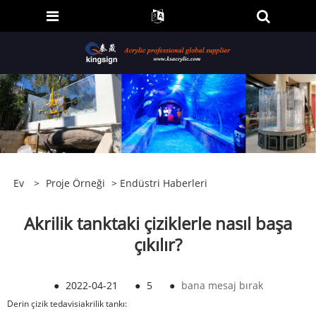
Ev
>
Proje Örneği
>
Endüstri Haberleri
Akrilik tanktaki çiziklerle nasıl başa
çıkılır?
●
2022-04-21
●
5
●
bana mesaj bırak
Derin çizik tedavisi
akrilik tankı
: