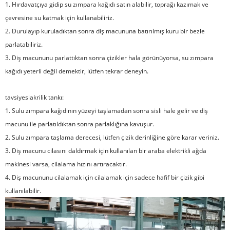
1. Hırdavatçıya gidip su zımpara kağıdı satın alabilir, toprağı kazımak ve
çevresine su katmak için kullanabiliriz.
2. Durulayıp kuruladıktan sonra diş macununa batırılmış kuru bir bezle
parlatabiliriz.
3. Diş macununu parlattıktan sonra çizikler hala görünüyorsa, su zımpara
kağıdı yeterli değil demektir, lütfen tekrar deneyin.
tavsiyesi
akrilik tankı
:
1. Sulu zımpara kağıdının yüzeyi taşlamadan sonra sisli hale gelir ve diş
macunu ile parlatıldıktan sonra parlaklığına kavuşur.
2. Sulu zımpara taşlama derecesi, lütfen çizik derinliğine göre karar veriniz.
3. Diş macunu cilasını daldırmak için kullanılan bir araba elektrikli ağda
makinesi varsa, cilalama hızını artıracaktır.
4. Diş macununu cilalamak için cilalamak için sadece hafif bir çizik gibi
kullanılabilir.