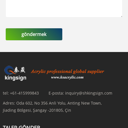
göndermek
tel:
+61-415999843
E-posta:
inquiry@shkingsign.com
Adres:
Oda 602, No 356 Anli Yolu, Anting New Town,
Jiading Bölgesi, Şangay -201805, Çin
TALEP GÖNDER