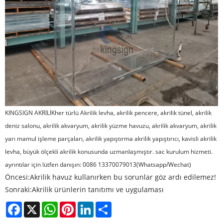
KINGSIGN AKRİLİK
her türlü Akrilik levha, akrilik pencere, akrilik tünel, akrilik
deniz salonu, akrilik akvaryum, akrilik yüzme havuzu, akrilik akvaryum, akrilik
yarı mamul işleme parçaları, akrilik yapıştırma akrilik yapıştırıcı, kavisli akrilik
levha, büyük ölçekli akrilik konusunda uzmanlaşmıştır. sac kurulum hizmeti.
ayrıntılar için lütfen danışın: 0086 13370079013(Whatsapp/Wechat)
Öncesi:
Akrilik havuz kullanırken bu sorunlar göz ardı edilemez!
Sonraki:
Akrilik ürünlerin tanıtımı ve uygulaması
Facebook
X
WhatsApp
Pinterest
LinkedIn
Share