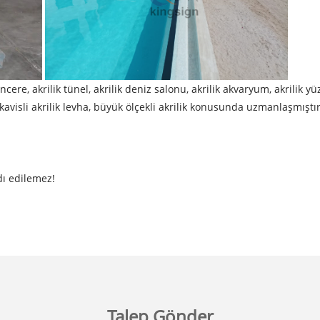
pencere, akrilik tünel, akrilik deniz salonu, akrilik akvaryum, akrilik
ı, kavisli akrilik levha, büyük ölçekli akrilik konusunda uzmanlaşmıştı
dı edilemez!
Talep Gönder