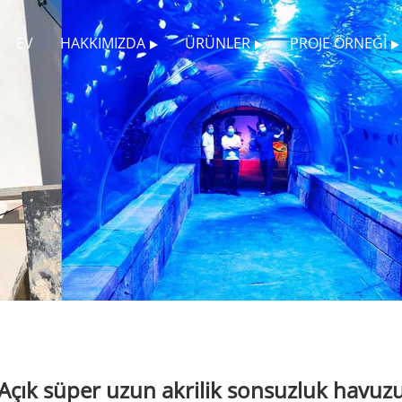
EV
HAKKIMIZDA
ÜRÜNLER
PROJE ÖRNEĞI
Açık süper uzun akrilik sonsuzluk havuz