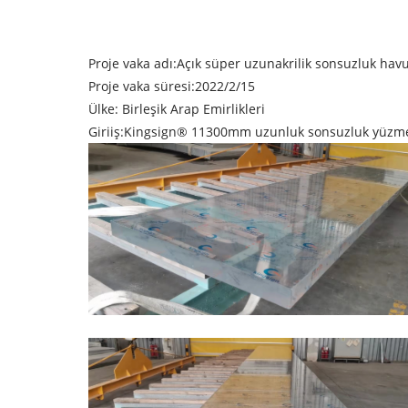
Proje vaka adı:
Açık süper uzun
akrilik sonsuzluk hav
Proje vaka süresi:2022/2/15
Ülke: Birleşik Arap Emirlikleri
Giriiş:
Kingsign®
11300mm uzunluk sonsuzluk yüzme h