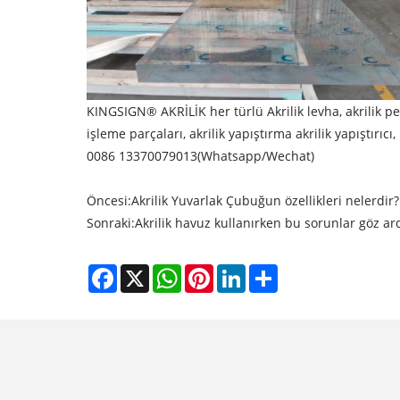
KINGSIGN® AKRİLİK
her türlü Akrilik levha, akrilik 
işleme parçaları, akrilik yapıştırma akrilik yapıştırıc
0086 13370079013(Whatsapp/Wechat)
Öncesi:
Akrilik Yuvarlak Çubuğun özellikleri nelerdir?
Sonraki:
Akrilik havuz kullanırken bu sorunlar göz ar
Facebook
X
WhatsApp
Pinterest
LinkedIn
Share