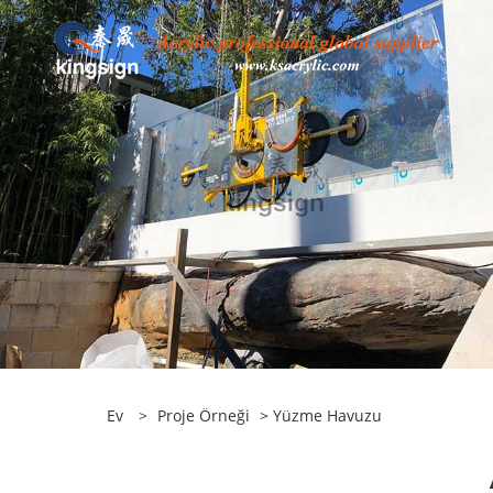
Ev
>
Proje Örneği
>
Yüzme Havuzu