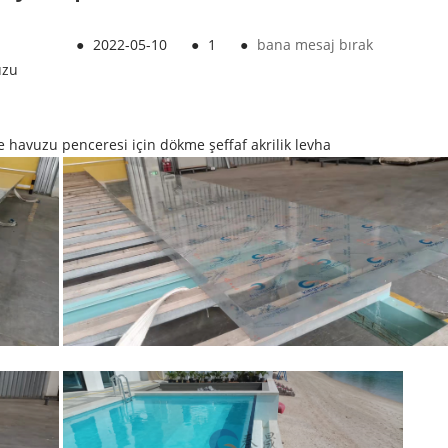
●
2022-05-10
●
1
●
bana mesaj bırak
uzu
avuzu penceresi için dökme şeffaf akrilik levha